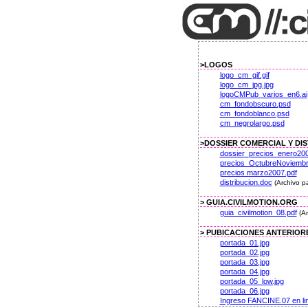
>LOGOS
logo_cm_gif.gif
logo_cm_jpg.jpg
logoCMPub_varios_en6.ai
cm_fondobscuro.psd
cm_fondoblanco.psd
cm_negrolargo.psd
>DOSSIER COMERCIAL Y DI
dossier_precios_enero200
precios_OctubreNoviembr
precios marzo2007.pdf
distribucion.doc
(Archivo p
> GUIA.CIVILMOTION.ORG
guia_civilmotion_08.pdf
(A
> PUBICACIONES ANTERIOR
portada_01.jpg
portada_02.jpg
portada_03.jpg
portada_04.jpg
portada_05_low.jpg
portada_06.jpg
Ingreso FANCINE.07 en li